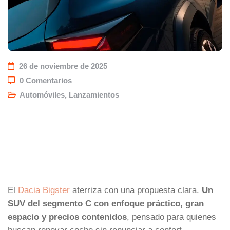
26 de noviembre de 2025
0 Comentarios
Automóviles
,
Lanzamientos
El
Dacia Bigster
aterriza con una propuesta clara.
Un
SUV del segmento C con enfoque práctico, gran
espacio y precios contenidos
, pensado para quienes
buscan renovar coche sin renunciar a confort,