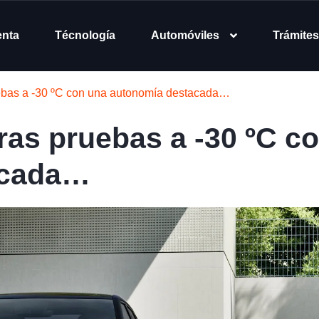
enta
Técnología
Automóviles
Trámites
uebas a -30 ºC con una autonomía destacada…
ras pruebas a -30 ºC c
acada…