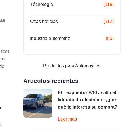
Técnología
(118)
ías
Otras noticias
(112)
Industria automotriz
(85)
 test
tos
Productos para Automoviles
do
Artículos recientes
El Leapmotor B10 asalta el
liderato de eléctricos: ¿por
…
qué te interesa su compra?
Leer más
a