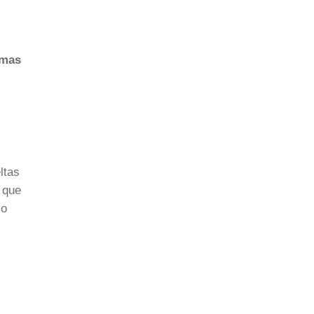
imas
ltas
 que
so