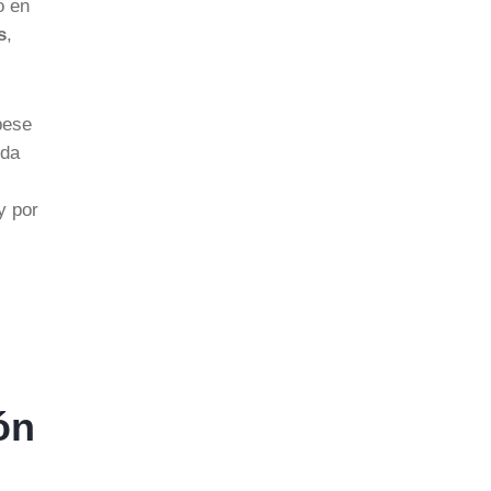
o en
s
,
ese
ida
y por
ón