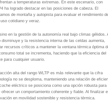
nfrentan a temperaturas extremas. En este escenario, con
4 ha logrado destacar en las posiciones de cabeza. El
tramos de montaña y autopista para evaluar el rendimiento de
 uso cotidiano y veraz.
sino en la gestión de la autonomía real bajo climas gélidos. 
io disminuye y la resistencia interna de las celdas aumenta,
nar recursos críticos a mantener la ventana térmica óptima d
l consumo total se incrementa, haciendo que la eficiencia del
e para cualquier usuario.
racción alta del rango WLTP es más relevante que la cifra
ología no se desploma, manteniendo una relación de eficie
te coche eléctrico se posiciona como una opción robusta para
frecer un comportamiento coherente y fiable. Al finalizar e
ovación en movilidad sostenible y resistencia térmica.