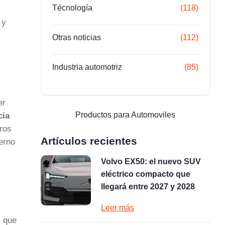
Técnología
(118)
 y
Otras noticias
(112)
Industria automotriz
(85)
er
Productos para Automoviles
cia
aros
Artículos recientes
derno
Volvo EX50: el nuevo SUV
eléctrico compacto que
llegará entre 2027 y 2028
Leer más
s que