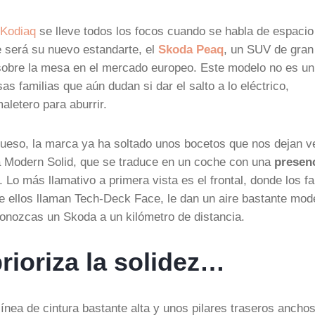
Kodiaq
se lleve todos los focos cuando se habla de espacio
ue será su nuevo estandarte, el
Skoda Peaq
, un SUV de gran
 sobre la mesa en el mercado europeo. Este modelo no es un
s familias que aún dudan si dar el salto a lo eléctrico,
aletero para aburrir.
hueso, la marca ya ha soltado unos bocetos que nos dejan v
fía Modern Solid, que se traduce en un coche con una
presen
Lo más llamativo a primera vista es el frontal, donde los f
 que ellos llaman Tech-Deck Face, le dan un aire bastante mo
conozcas un Skoda a un kilómetro de distancia.
rioriza la solidez…
ínea de cintura bastante alta y unos pilares traseros ancho