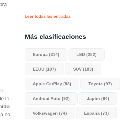
pra
Leer todas las entradas
Más clasificaciones
Europa (314)
LED (282)
EEUU (187)
SUV (183)
Apple CarPlay (98)
Toyota (97)
l.
de lo
Android Auto (92)
Japón (84)
nido
Volkswagen (74)
España (73)
ra no