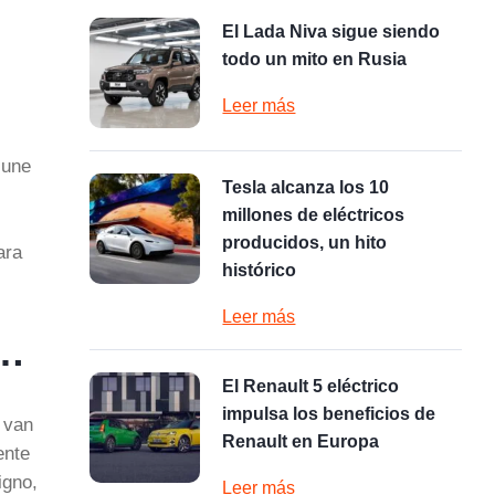
El Lada Niva sigue siendo
.
todo un mito en Rusia
Leer más
 une
Tesla alcanza los 10
millones de eléctricos
producidos, un hito
ara
histórico
Leer más
a…
El Renault 5 eléctrico
impulsa los beneficios de
 van
Renault en Europa
ente
igno,
Leer más