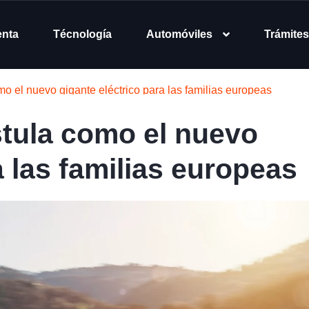
enta
Técnología
Automóviles
Trámites
o el nuevo gigante eléctrico para las familias europeas
tula como el nuevo
a las familias europeas