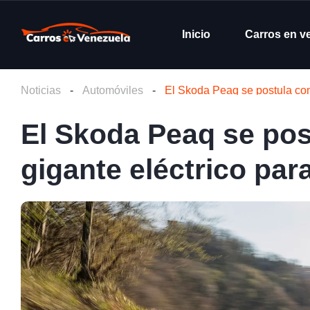
Inicio
Carros en v
Noticias
-
Automóviles
-
El Skoda Peaq se postula com
El Skoda Peaq se pos
gigante eléctrico par