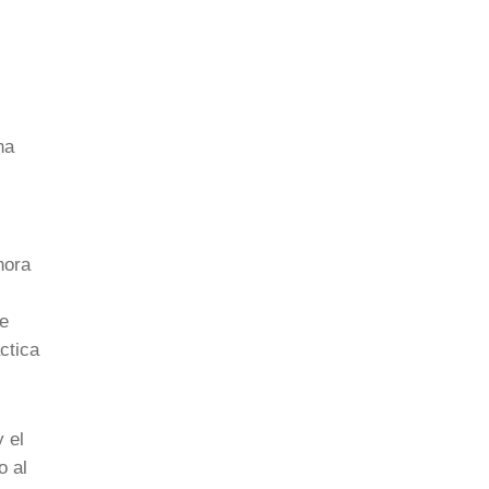
na
hora
ue
ctica
 el
o al