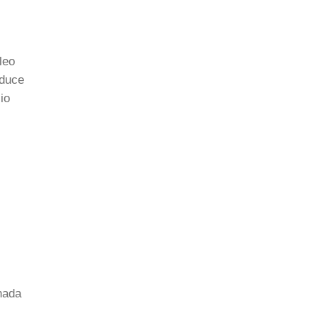
leo
aduce
io
nada