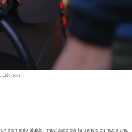
,
Eléctricos
 un momento álgido. Impulsado por la transición hacia una