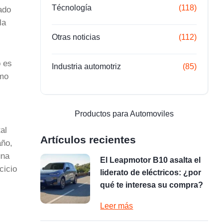
Técnología
(118)
ado
la
Otras noticias
(112)
o es
Industria automotriz
(85)
omo
Productos para Automoviles
al
Artículos recientes
año,
una
El Leapmotor B10 asalta el
cicio
liderato de eléctricos: ¿por
qué te interesa su compra?
Leer más