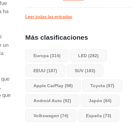
fue
a ha
Leer todas las entradas
Más clasificaciones
l
n un
la
Europa (314)
LED (282)
EEUU (187)
SUV (183)
 que
Apple CarPlay (98)
Toyota (97)
,
o que
Android Auto (92)
Japón (84)
Volkswagen (74)
España (73)