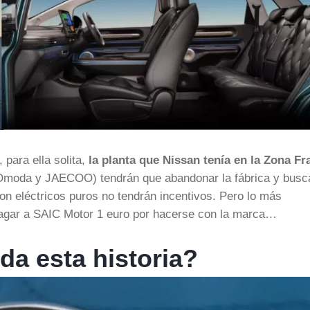
, para ella solita,
la planta que Nissan tenía en la Zona Fr
 (Omoda y JAECOO) tendrán que abandonar la fábrica y busc
n eléctricos puros no tendrán incentivos. Pero lo más
pagar a SAIC Motor 1 euro por hacerse con la marca…
da esta historia?