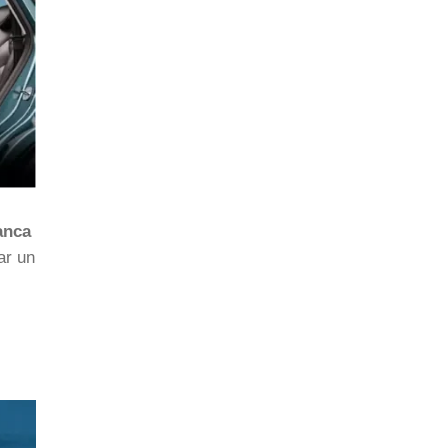
anca
ar un