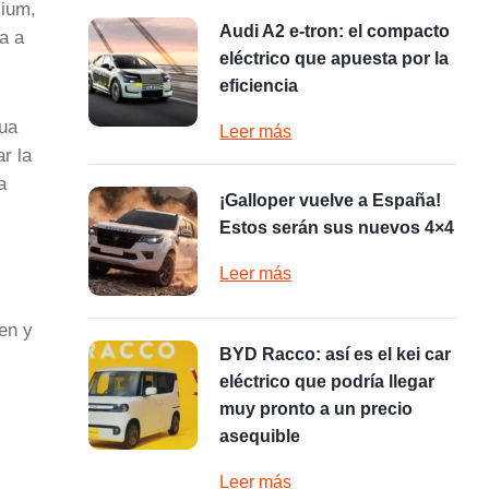
mium,
Audi A2 e-tron: el compacto
a a
eléctrico que apuesta por la
eficiencia
gua
Leer más
r la
a
¡Galloper vuelve a España!
Estos serán sus nuevos 4×4
Leer más
en y
BYD Racco: así es el kei car
eléctrico que podría llegar
muy pronto a un precio
asequible
Leer más