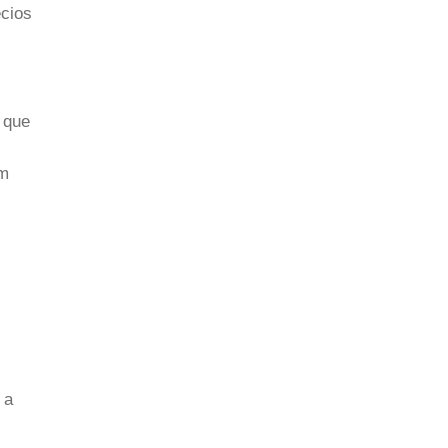
ecios
 que
km
 a