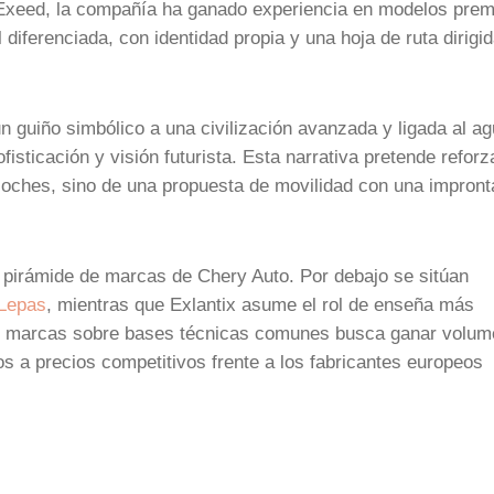
 Exeed, la compañía ha ganado experiencia en modelos pre
 diferenciada, con identidad propia y una hoja de ruta dirigid
un guiño simbólico a una civilización avanzada y ligada al a
isticación y visión futurista. Esta narrativa pretende reforza
 coches, sino de una propuesta de movilidad con una impront
a pirámide de marcas de Chery Auto. Por debajo se sitúan
 Lepas
, mientras que Exlantix asume el rol de enseña más
les marcas sobre bases técnicas comunes busca ganar volum
s a precios competitivos frente a los fabricantes europeos