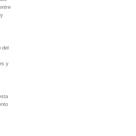
entre
uy
 del
es y
esta
ento