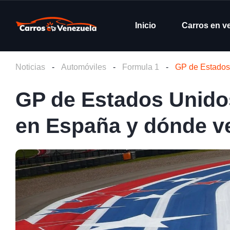
Inicio
Carros en v
Noticias
-
Automóviles
-
Formula 1
-
GP de Estados 
GP de Estados Unidos
en España y dónde ve