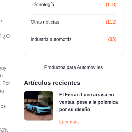
Técnología
(118)
n,
Otras noticias
(112)
s? ¿O
Industria automotriz
(85)
Productos para Automoviles
muy
an
Artículos recientes
. Por
ía
El Ferrari Luce arrasa en
ventas, pese a la polémica
ios
por su diseño
Leer más
DAZN