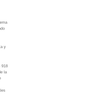
stema
ndo
ta y
e 918
e la
e
l
ales