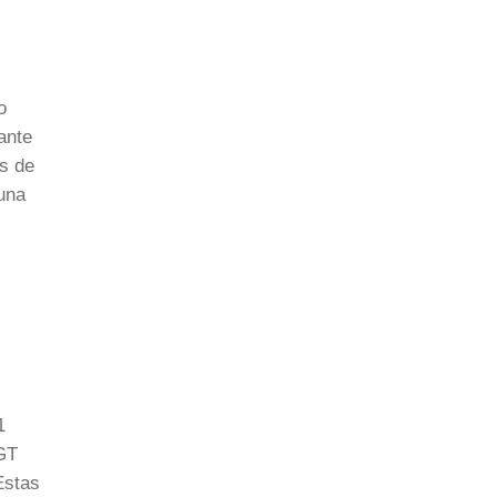
o
ante
os de
 una
1
 GT
Estas