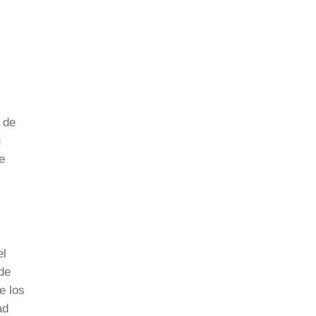
 de
u
e
el
de
e los
ad