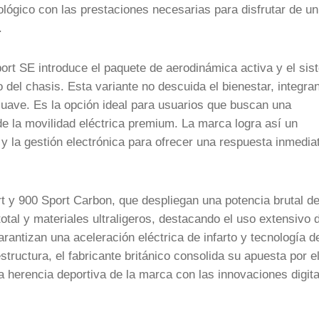
nológico con las prestaciones necesarias para disfrutar de un
.
ort SE introduce el paquete de aerodinámica activa y el si
el chasis. Esta variante no descuida el bienestar, integra
suave. Es la opción ideal para usuarios que buscan una
e la movilidad eléctrica premium. La marca logra así un
 y la gestión electrónica para ofrecer una respuesta inmedia
t y 900 Sport Carbon, que despliegan una potencia brutal d
al y materiales ultraligeros, destacando el uso extensivo d
rantizan una aceleración eléctrica de infarto y tecnología d
tructura, el fabricante británico consolida su apuesta por e
 herencia deportiva de la marca con las innovaciones digit