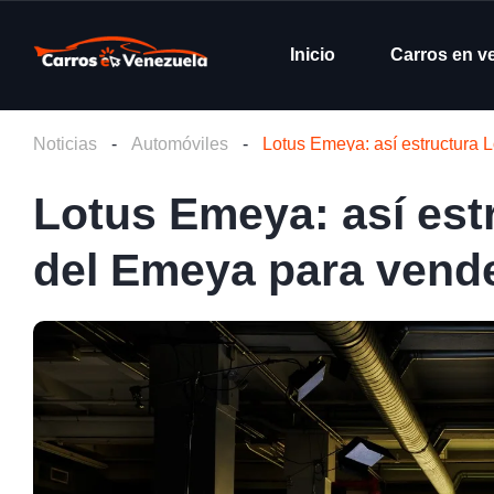
Inicio
Carros en v
Noticias
-
Automóviles
-
Lotus Emeya: así estructura
Lotus Emeya: así est
del Emeya para vend