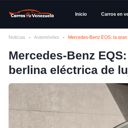
Inicio
Carros en v
Noticias
-
Automóviles
-
Mercedes-Benz EQS: la gran re
Mercedes-Benz EQS: l
berlina eléctrica de lu