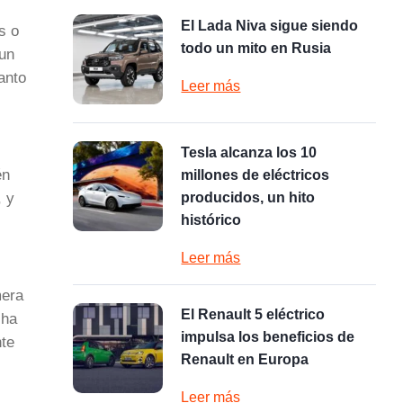
El Lada Niva sigue siendo
s o
todo un mito en Rusia
 un
anto
Leer más
Tesla alcanza los 10
én
millones de eléctricos
, y
producidos, un hito
histórico
Leer más
mera
El Renault 5 eléctrico
cha
impulsa los beneficios de
nte
Renault en Europa
Leer más