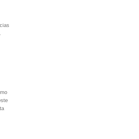
cias
.
sumo
este
ta