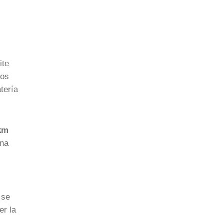
ite
los
tería
km
una
 se
er la