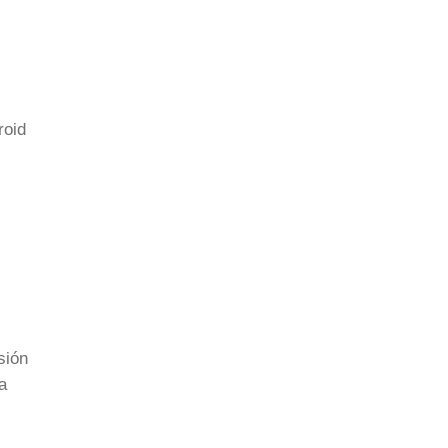
roid
sión
a