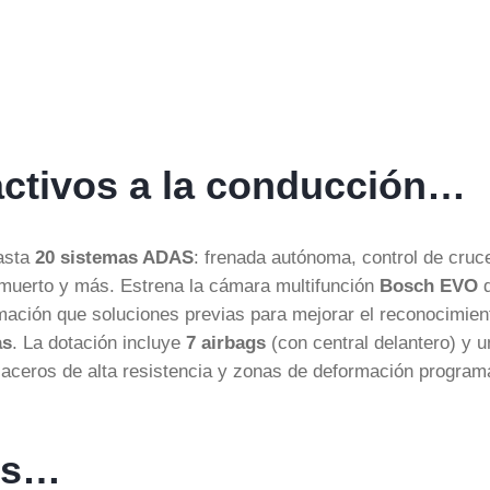
activos a la conducción…
hasta
20 sistemas ADAS
: frenada autónoma, control de cruc
o muerto y más. Estrena la cámara multifunción
Bosch EVO
ación que soluciones previas para mejorar el reconocimien
as
. La dotación incluye
7 airbags
(con central delantero) y u
 aceros de alta resistencia y zonas de deformación progra
es…