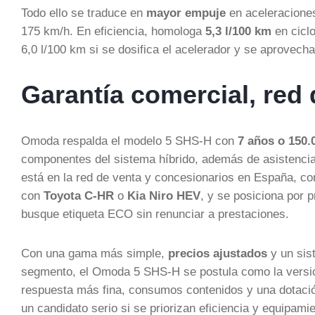
Todo ello se traduce en
mayor empuje
en aceleraciones
175 km/h. En eficiencia, homologa
5,3 l/100 km
en ciclo
6,0 l/100 km si se dosifica el acelerador y se aprove
Garantía comercial, red
Omoda respalda el modelo 5 SHS-H con
7 años o 150.
componentes del sistema híbrido, además de asistencia
está en la red de venta y concesionarios en España, c
con
Toyota C-HR
o
Kia Niro HEV
, y se posiciona por 
busque etiqueta ECO sin renunciar a prestaciones.
Con una gama más simple,
precios ajustados
y un sis
segmento, el Omoda 5 SHS-H se postula como la versió
respuesta más fina, consumos contenidos y una dotació
un candidato serio si se priorizan eficiencia y equipam