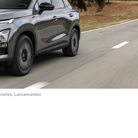
óviles
,
Lanzamientos