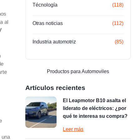
Técnología
(118)
hos
a al
Otras noticias
(112)
V
Industria automotriz
(85)
n
de
Productos para Automoviles
rte
Artículos recientes
El Leapmotor B10 asalta el
liderato de eléctricos: ¿por
qué te interesa su compra?
e
Leer más
n una