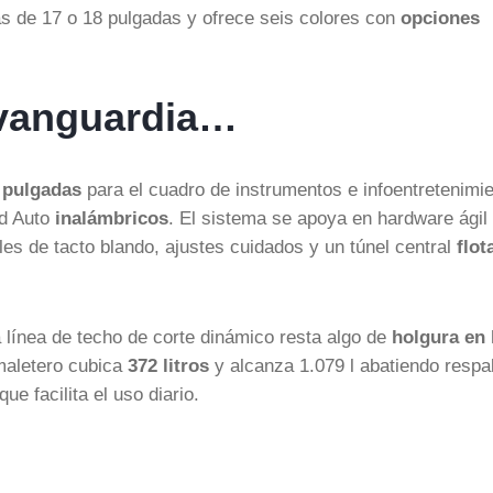
as de 17 o 18 pulgadas y ofrece seis colores con
opciones
e vanguardia…
 pulgadas
para el cuadro de instrumentos e infoentretenimie
id Auto
inalámbricos
. El sistema se apoya en hardware ágil
les de tacto blando, ajustes cuidados y un túnel central
flot
 línea de techo de corte dinámico resta algo de
holgura en 
maletero cubica
372 litros
y alcanza 1.079 l abatiendo respa
e facilita el uso diario.