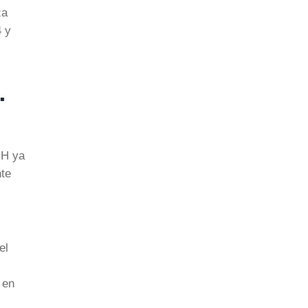
za
4 y
…
-H ya
nte
el
 en