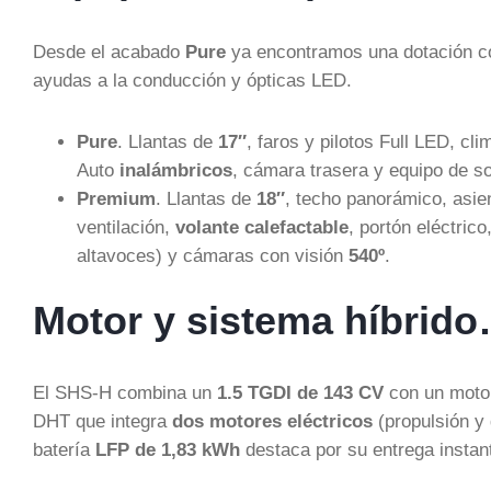
Desde el acabado
Pure
ya encontramos una dotación com
ayudas a la conducción y ópticas LED.
Pure
. Llantas de
17″
, faros y pilotos Full LED, cl
Auto
inalámbricos
, cámara trasera y equipo de s
Premium
. Llantas de
18″
, techo panorámico, asien
ventilación,
volante calefactable
, portón eléctric
altavoces) y cámaras con visión
540º
.
Motor y sistema híbrid
El SHS-H combina un
1.5 TGDI de 143 CV
con un motor
DHT que integra
dos motores eléctricos
(propulsión y
batería
LFP de 1,83 kWh
destaca por su entrega insta