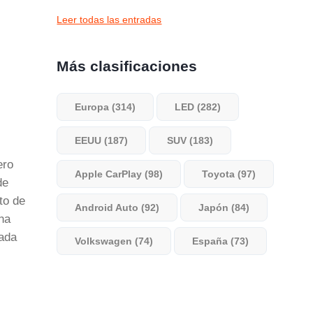
Leer todas las entradas
Más clasificaciones
Europa (314)
LED (282)
EEUU (187)
SUV (183)
ero
Apple CarPlay (98)
Toyota (97)
de
to de
Android Auto (92)
Japón (84)
na
mada
Volkswagen (74)
España (73)