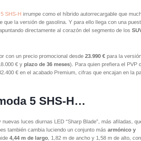
 5 SHS-H
irrumpe como el híbrido autorrecargable que muc
que la versión de gasolina. Y para ello llega con una puest
, apuntando directamente al corazón del segmento de los
SU
dor con un precio promocional desde
23.990 €
para la versió
18.000 € y
plazo de 36 meses
). Para quien prefiera el PVP 
2.400 € en el acabado Premium, cifras que encajan en la pa
Omoda 5 SHS-H…
 nuevas luces diurnas LED “Sharp Blade”, más afiladas, qu
olpes también cambia luciendo un conjunto más
armónico y
mide
4,44 m de largo
, 1,82 m de ancho y 1,58 m de alto, co