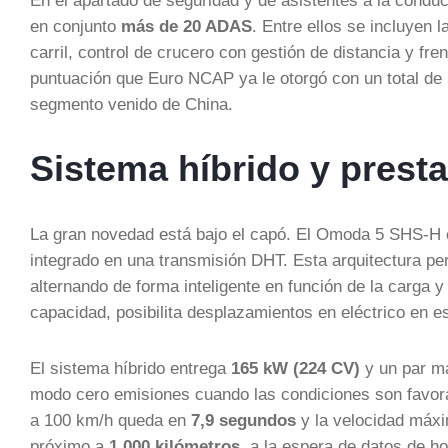
En el apartado de seguridad y de asistentes a la condu
en conjunto
más de 20 ADAS
. Entre ellos se incluyen
carril, control de crucero con gestión de distancia y f
puntuación que Euro NCAP ya le otorgó con un total de 
segmento venido de China.
Sistema híbrido y pres
La gran novedad está bajo el capó. El Omoda 5 SHS-H
integrado en una transmisión DHT. Esta arquitectura per
alternando de forma inteligente en función de la carga 
capacidad, posibilita desplazamientos en eléctrico en e
El sistema híbrido entrega
165 kW (224 CV)
y un par má
modo cero emisiones cuando las condiciones son favorabl
a 100 km/h queda en
7,9 segundos
y la velocidad máxi
próximo a
1.000 kilómetros
, a la espera de datos de 