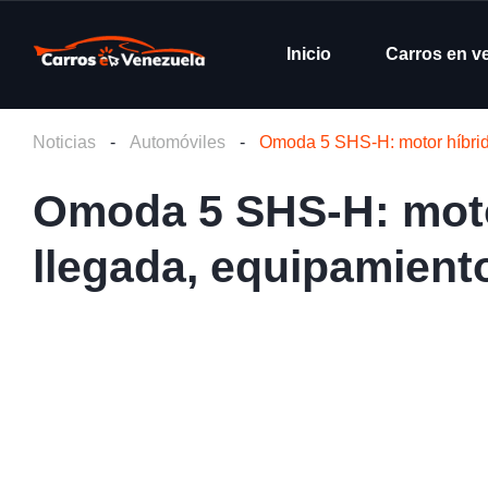
Inicio
Carros en v
Noticias
-
Automóviles
-
Omoda 5 SHS-H: motor híbrido
Omoda 5 SHS-H: motor
llegada, equipamient