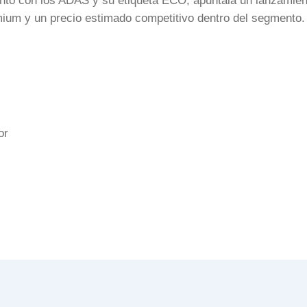
unto con los ADAS y su etiqueta ECO, apuntala un lanzamien
mium y un precio estimado competitivo dentro del segmento.
or