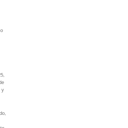
so
25,
de
 y
do,