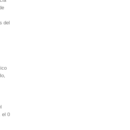
cia
de
s del
ico
lo,
l
 el 0