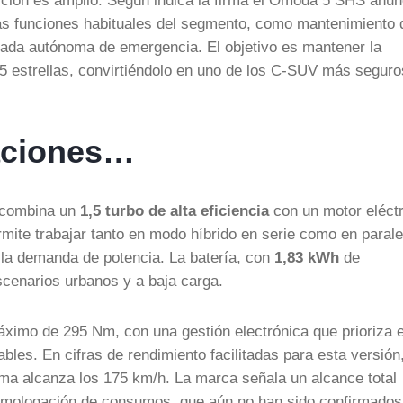
cción es amplio. Según indica la firma el Omoda 5 SHS anun
 las funciones habituales del segmento, como mantenimiento 
renada autónoma de emergencia. El objetivo es mantener la
5 estrellas, convirtiéndolo en uno de los C-SUV más seguro
taciones…
 combina un
1,5 turbo de alta eficiencia
con un motor eléctr
mite trabajar tanto en modo híbrido en serie como en parale
y la demanda de potencia. La batería, con
1,83 kWh
de
scenarios urbanos y a baja carga.
ximo de 295 Nm, con una gestión electrónica que prioriza e
es. En cifras de rendimiento facilitadas para esta versión,
ma alcanza los 175 km/h. La marca señala un alcance total
homologación de consumos, que aún no han sido confirmados