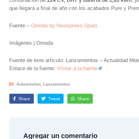
combinación de
224 CV, DHT y batería de 1,83 kWh
, j
que llegará a final de año con los acabados Pure y Pre
Fuente –
Omoda by Newspress Spain
Imágenes | Omoda
Fuente de este artículo: Lanzamientos – Actualidad Mot
Enlace de la fuente:
Visitar a la fuente
Automóviles
,
Lanzamientos
Share
Tweet
Share
Agregar un comentario