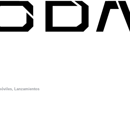
óviles
,
Lanzamientos