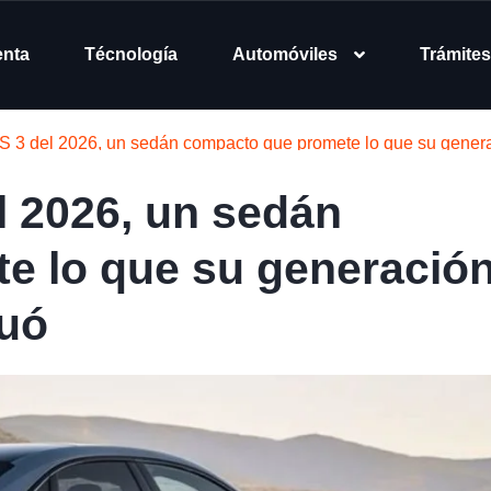
enta
Técnología
Automóviles
Trámites
S 3 del 2026, un sedán compacto que promete lo que su genera
l 2026, un sedán
e lo que su generació
nuó