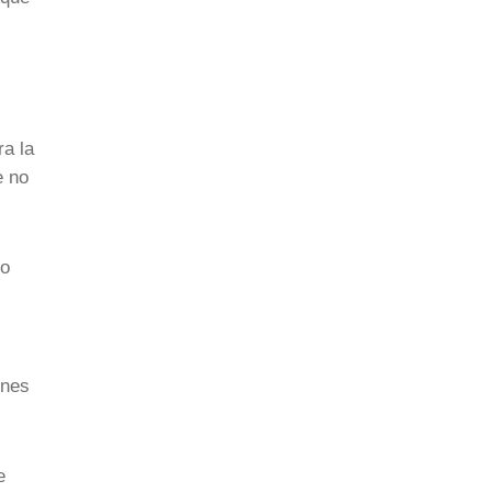
ra la
e no
io
ones
e