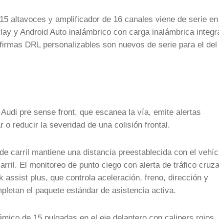
5 altavoces y amplificador de 16 canales viene de serie en
lay y Android Auto inalámbrico con carga inalámbrica integr
firmas DRL personalizables son nuevos de serie para el del
 Audi pre sense front, que escanea la vía, emite alertas
o reducir la severidad de una colisión frontal.
de carril mantiene una distancia preestablecida con el vehíc
rril. El monitoreo de punto ciego con alerta de tráfico cruz
k assist plus, que controla aceleración, freno, dirección y
letan el paquete estándar de asistencia activa.
ico de 15 pulgadas en el eje delantero con calipers rojos,