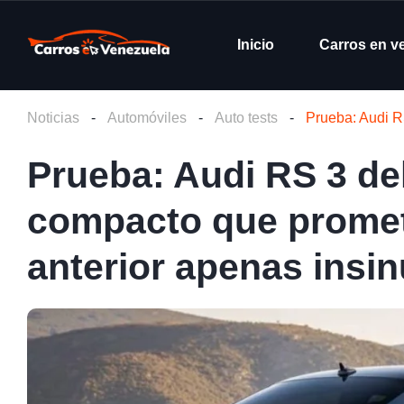
Inicio
Carros en v
Noticias
-
Automóviles
-
Auto tests
-
Prueba: Audi R
Prueba: Audi RS 3 de
compacto que promet
anterior apenas insi