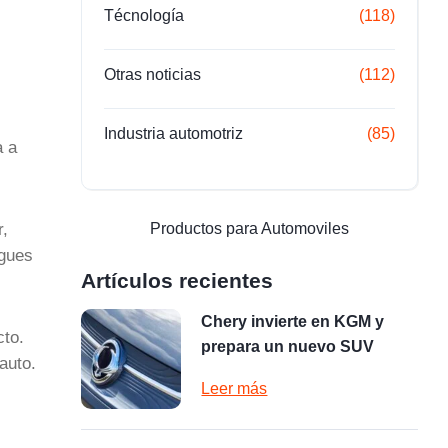
Técnología
(118)
Otras noticias
(112)
Industria automotriz
(85)
a a
r,
Productos para Automoviles
agues
Artículos recientes
Chery invierte en KGM y
cto.
prepara un nuevo SUV
auto.
Leer más