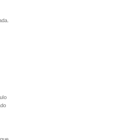
ada.
ulo
ado
 que