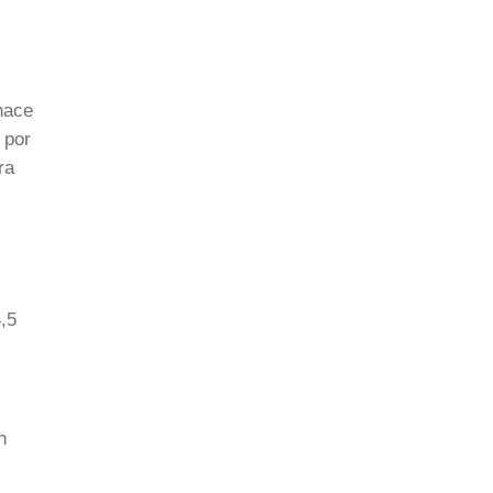
hace
 por
ra
4,5
n