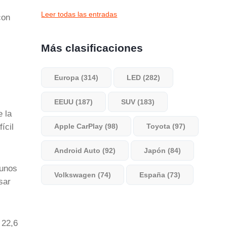
Leer todas las entradas
con
Más clasificaciones
Europa (314)
LED (282)
EEUU (187)
SUV (183)
e la
ícil
Apple CarPlay (98)
Toyota (97)
Android Auto (92)
Japón (84)
gunos
Volkswagen (74)
España (73)
sar
 22,6