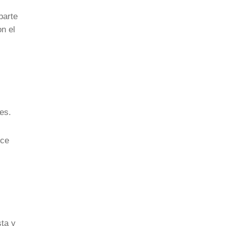
parte
n el
nes.
ece
sta y