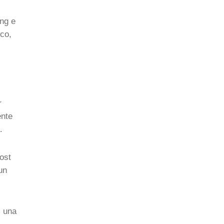
ng e
ico,
r
ente
.
ost
un
s una