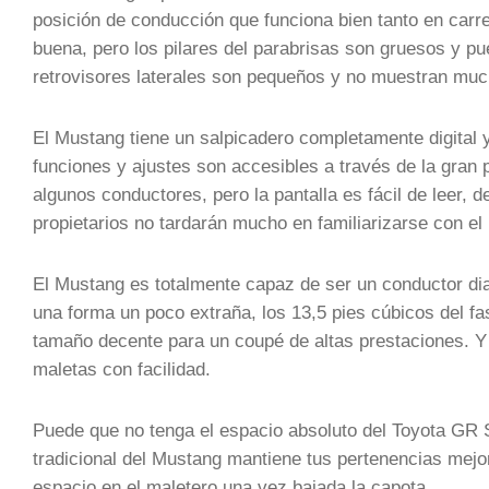
posición de conducción que funciona bien tanto en carre
buena, pero los pilares del parabrisas son gruesos y pu
retrovisores laterales son pequeños y no muestran much
El Mustang tiene un salpicadero completamente digital 
funciones y ajustes son accesibles a través de la gran 
algunos conductores, pero la pantalla es fácil de leer, d
propietarios no tardarán mucho en familiarizarse con el
El Mustang es totalmente capaz de ser un conductor dia
una forma un poco extraña, los 13,5 pies cúbicos del fas
tamaño decente para un coupé de altas prestaciones. Y
maletas con facilidad.
Puede que no tenga el espacio absoluto del Toyota GR 
tradicional del Mustang mantiene tus pertenencias mejo
espacio en el maletero una vez bajada la capota.