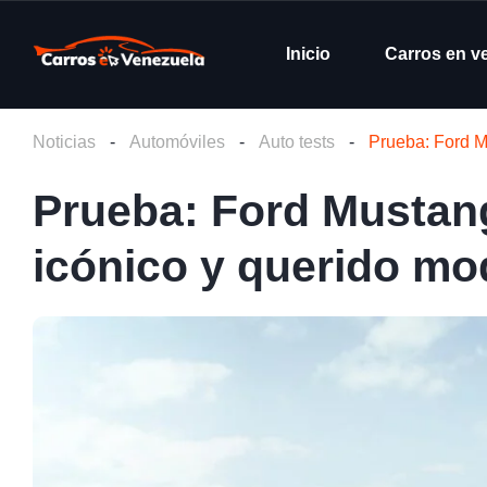
Inicio
Carros en v
Noticias
-
Automóviles
-
Auto tests
-
Prueba: Ford M
Prueba: Ford Mustang 
icónico y querido mo