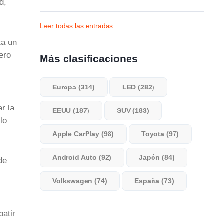
d,
Leer todas las entradas
ta un
ero
Más clasificaciones
Europa (314)
LED (282)
r la
EEUU (187)
SUV (183)
lo
Apple CarPlay (98)
Toyota (97)
Android Auto (92)
Japón (84)
de
Volkswagen (74)
España (73)
batir