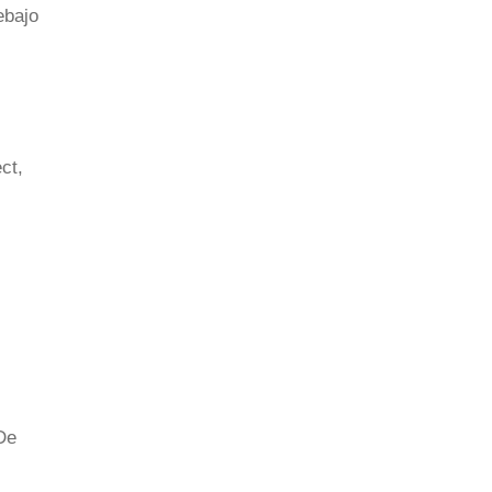
ebajo
ct,
De