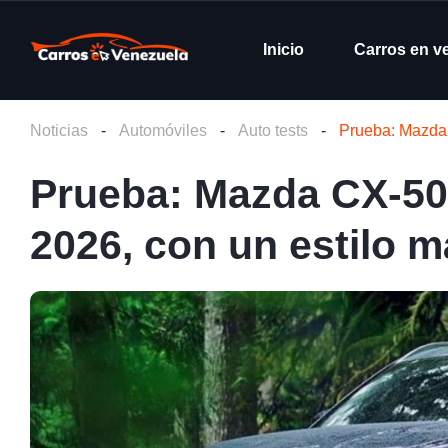
Inicio
Carros en v
Noticias
-
Automóviles
-
Auto tests
-
Prueba: Mazda 
Prueba: Mazda CX-50
2026, con un estilo 