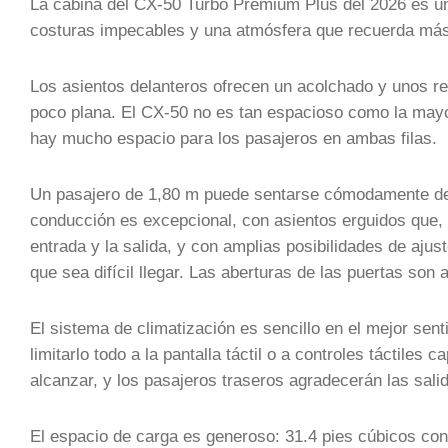
La cabina del CX-50 Turbo Premium Plus del 2026 es un
costuras impecables y una atmósfera que recuerda más a
Los asientos delanteros ofrecen un acolchado y unos ref
poco plana. El CX-50 no es tan espacioso como la mayor
hay mucho espacio para los pasajeros en ambas filas.
Un pasajero de 1,80 m puede sentarse cómodamente det
conducción es excepcional, con asientos erguidos que, s
entrada y la salida, y con amplias posibilidades de ajus
que sea difícil llegar. Las aberturas de las puertas son
El sistema de climatización es sencillo en el mejor sent
limitarlo todo a la pantalla táctil o a controles táctiles
alcanzar, y los pasajeros traseros agradecerán las salid
El espacio de carga es generoso: 31.4 pies cúbicos con