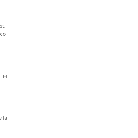
st,
ico
. El
e la