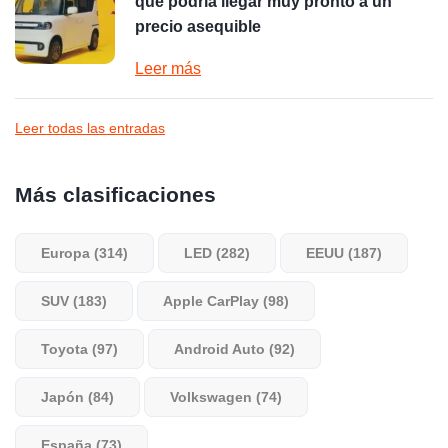
que podría llegar muy pronto a un
precio asequible
Leer más
Leer todas las entradas
Más clasificaciones
Europa (314)
LED (282)
EEUU (187)
SUV (183)
Apple CarPlay (98)
Toyota (97)
Android Auto (92)
Japón (84)
Volkswagen (74)
España (73)