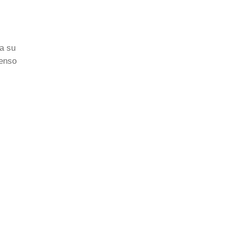
ra su
penso