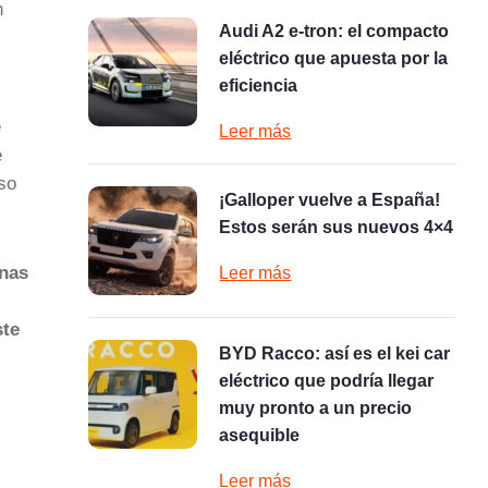
n
Audi A2 e-tron: el compacto
eléctrico que apuesta por la
eficiencia
e
Leer más
e
so
¡Galloper vuelve a España!
Estos serán sus nuevos 4×4
unas
Leer más
ste
BYD Racco: así es el kei car
eléctrico que podría llegar
muy pronto a un precio
asequible
Leer más