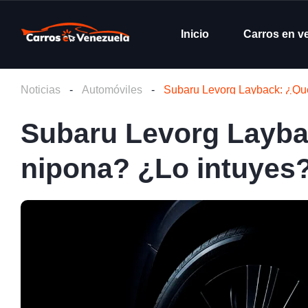
Inicio
Carros en v
Noticias
-
Automóviles
-
Subaru Levorg Layback: ¿Qué
Subaru Levorg Laybac
nipona? ¿Lo intuyes