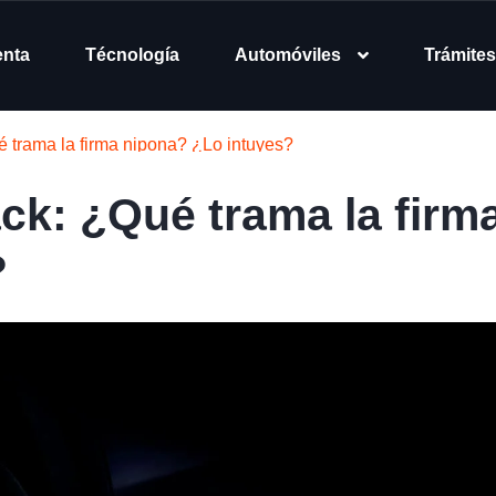
enta
Técnología
Automóviles
Trámites
 trama la firma nipona? ¿Lo intuyes?
k: ¿Qué trama la firm
?