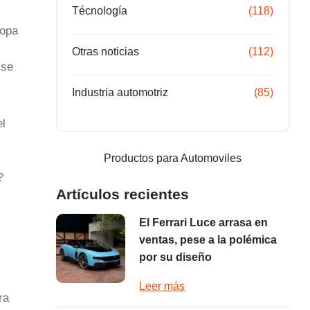
Técnología
(118)
ropa
Otras noticias
(112)
 se
Industria automotriz
(85)
el
Productos para Automoviles
?
Artículos recientes
El Ferrari Luce arrasa en
ventas, pese a la polémica
por su diseño
Leer más
ra