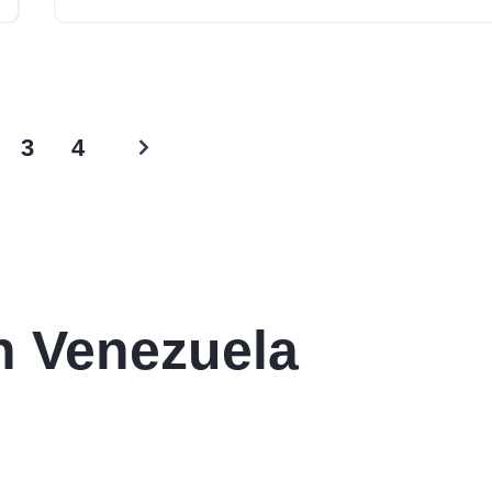
3
4
n Venezuela