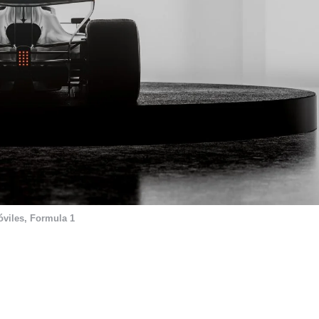
viles
,
Formula 1