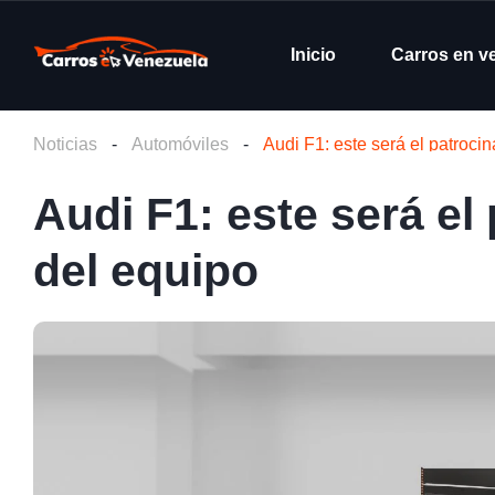
Inicio
Carros en v
Noticias
-
Automóviles
-
Audi F1: este será el patrocin
Audi F1: este será el
del equipo