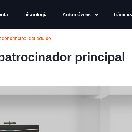
enta
Técnología
Automóviles
Trámites
ador principal del equipo
 patrocinador principal