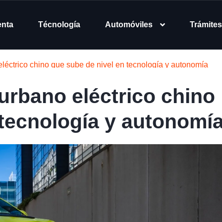
enta
Técnología
Automóviles
Trámites
léctrico chino que sube de nivel en tecnología y autonomía
urbano eléctrico chino
 tecnología y autonomí