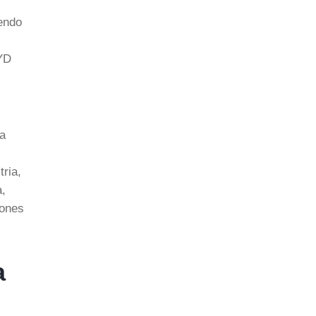
endo
BYD
la
tria,
a,
iones
a