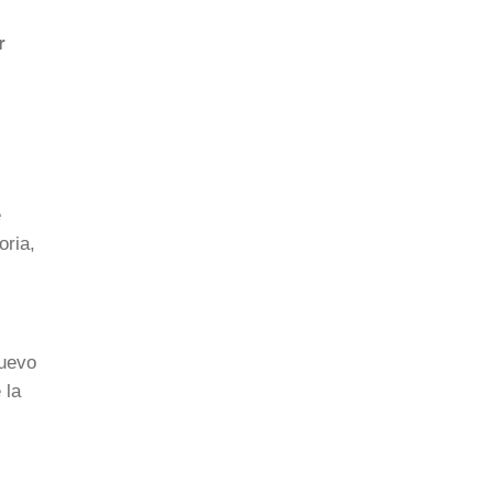
r
e
oria,
nuevo
 la