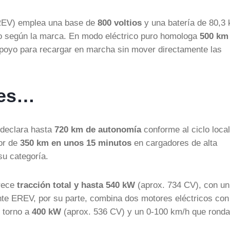
(EREV) emplea una base de
800 voltios
y una batería de 80,3
ipo según la marca. En modo eléctrico puro homologa
500 km
apoyo para recargar en marcha sin mover directamente las
nes…
 declara hasta
720 km de autonomía
conforme al ciclo local
or de
350 km en unos 15 minutos
en cargadores de alta
su categoría.
frece
tracción total y hasta 540 kW
(aprox. 734 CV), con un
e EREV, por su parte, combina dos motores eléctricos con
 torno a
400 kW
(aprox. 536 CV) y un 0-100 km/h que ronda