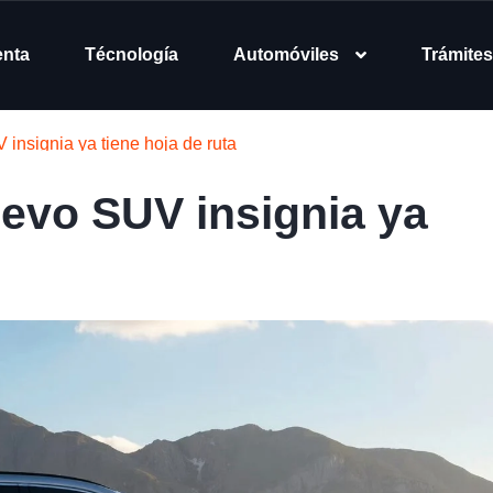
enta
Técnología
Automóviles
Trámites
insignia ya tiene hoja de ruta
evo SUV insignia ya