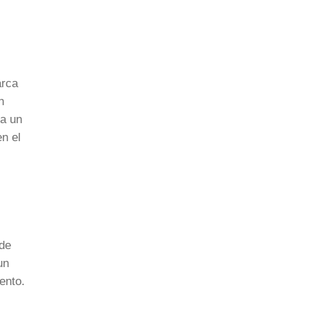
arca
n
ta un
n el
 de
un
ento.