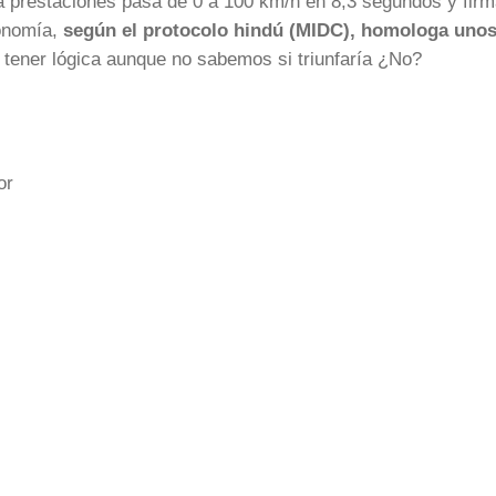
a prestaciones pasa de 0 a 100 km/h en 8,3 segundos y fir
onomía,
según el protocolo hindú (MIDC), homologa uno
 tener lógica aunque no sabemos si triunfaría ¿No?
tor