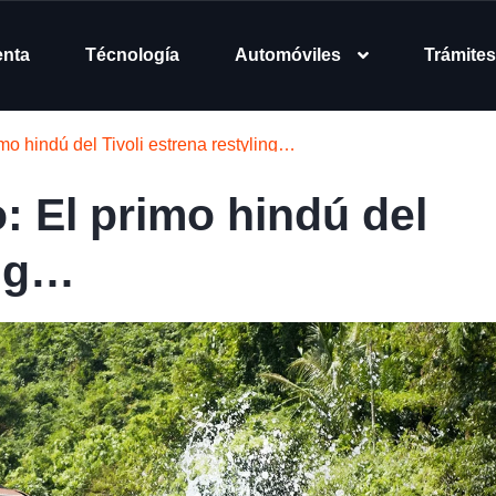
enta
Técnología
Automóviles
Trámites
o hindú del Tivoli estrena restyling…
 El primo hindú del
ing…