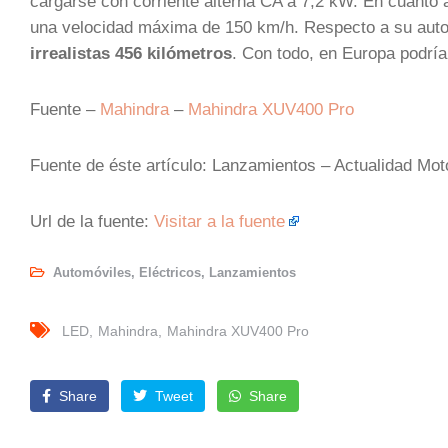
cargarse con corriente alterna CA a 7,2 kW. En cuanto 
una velocidad máxima de 150 km/h. Respecto a su aut
irrealistas 456 kilómetros
. Con todo, en Europa podría
Fuente –
Mahindra
–
Mahindra XUV400 Pro
Fuente de éste artículo: Lanzamientos – Actualidad Mo
Url de la fuente:
Visitar a la fuente
Automóviles
,
Eléctricos
,
Lanzamientos
LED
Mahindra
Mahindra XUV400 Pro
Share
Tweet
Share