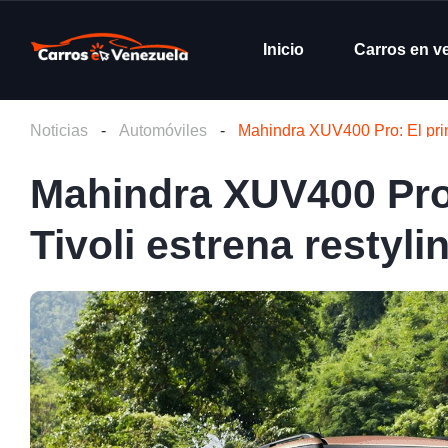
Inicio
Carros en v
Noticias
-
Automóviles
-
Mahindra XUV400 Pro: El prim
Mahindra XUV400 Pro:
Tivoli estrena restyl