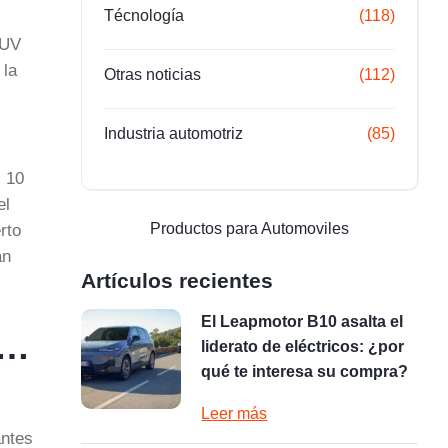
Técnología
(118)
SUV
 la
Otras noticias
(112)
Industria automotriz
(85)
s 10
el
Productos para Automoviles
rto
an
Artículos recientes
El Leapmotor B10 asalta el
n…
liderato de eléctricos: ¿por
qué te interesa su compra?
Leer más
antes