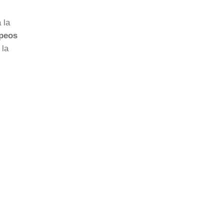
 la
opeos
 la