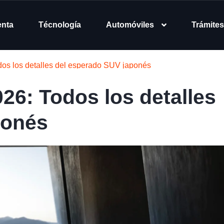
enta
Técnología
Automóviles
Trámites
s los detalles del esperado SUV japonés
6: Todos los detalles
ponés