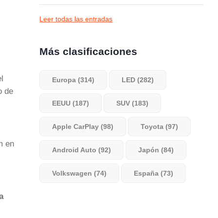
Leer todas las entradas
Más clasificaciones
l
Europa (314)
LED (282)
o de
EEUU (187)
SUV (183)
Apple CarPlay (98)
Toyota (97)
m en
Android Auto (92)
Japón (84)
Volkswagen (74)
España (73)
a