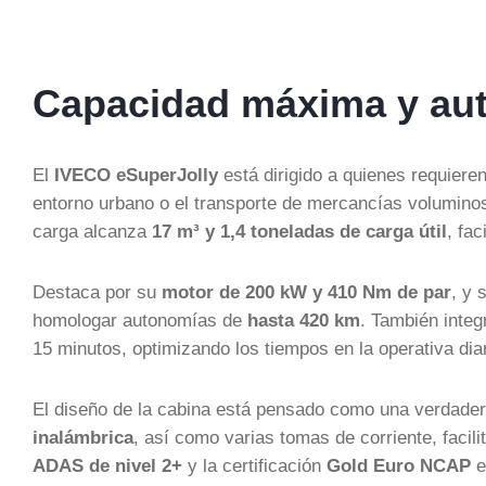
Capacidad máxima y au
El
IVECO eSuperJolly
está dirigido a quienes requiere
entorno urbano o el transporte de mercancías volumin
carga alcanza
17 m³ y 1,4 toneladas de carga útil
, fa
Destaca por su
motor de 200 kW y 410 Nm de par
, y 
homologar autonomías de
hasta 420 km
. También integ
15 minutos, optimizando los tiempos en la operativa diar
El diseño de la cabina está pensado como una verdade
inalámbrica
, así como varias tomas de corriente, facili
ADAS de nivel 2+
y la certificación
Gold Euro NCAP
e