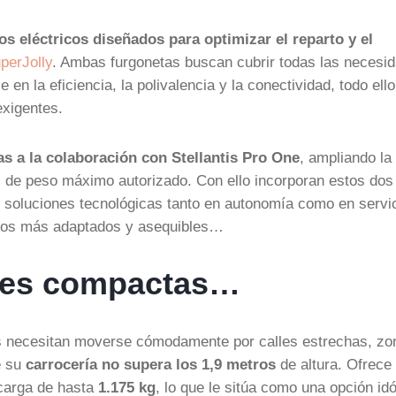
s eléctricos diseñados para optimizar el reparto y el
perJolly
. Ambas furgonetas buscan cubrir todas las necesi
 en la eficiencia, la polivalencia y la conectividad, todo ell
exigentes.
as a la colaboración con Stellantis Pro One
, ampliando la
as de peso máximo autorizado. Con ello incorporan estos dos
 soluciones tecnológicas tanto en autonomía como en servi
uctos más adaptados y asequibles…
ones compactas…
es necesitan moverse cómodamente por calles estrechas, zo
e su
carrocería no supera los 1,9 metros
de altura. Ofrece
carga de hasta
1.175 kg
, lo que le sitúa como una opción id