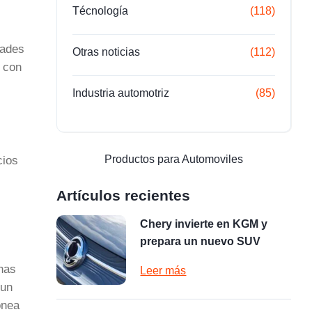
Técnología
(118)
dades
Otras noticias
(112)
o con
Industria automotriz
(85)
Productos para Automoviles
cios
Artículos recientes
Chery invierte en KGM y
prepara un nuevo SUV
nas
Leer más
 un
ónea