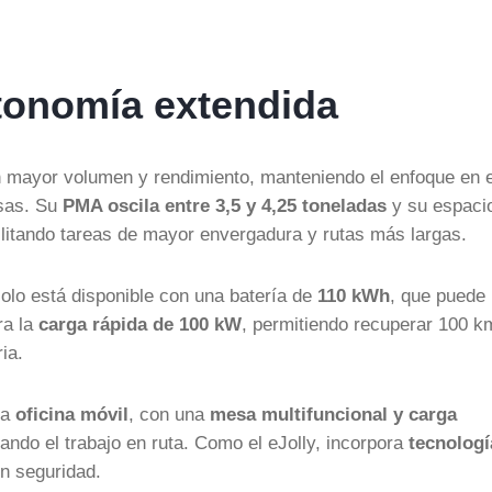
tonomía extendida
n mayor volumen y rendimiento, manteniendo el enfoque en e
osas. Su
PMA oscila entre 3,5 y 4,25 toneladas
y su espaci
cilitando tareas de mayor envergadura y rutas más largas.
solo está disponible con una batería de
110 kWh
, que puede
ra la
carga rápida de 100 kW
, permitiendo recuperar 100 k
ia.
ra
oficina móvil
, con una
mesa multifuncional y carga
tando el trabajo en ruta. Como el eJolly, incorpora
tecnologí
n seguridad.