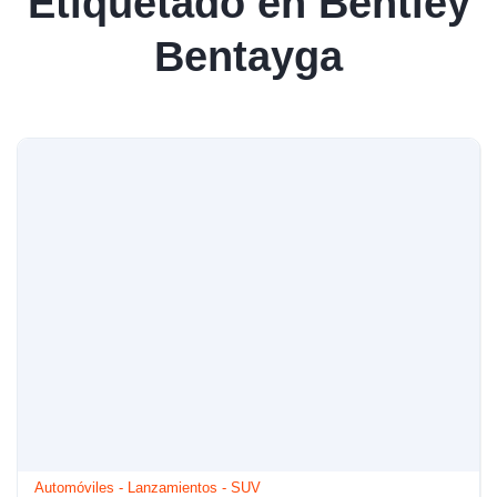
Etiquetado en Bentley
Bentayga
Automóviles
-
Lanzamientos
-
SUV