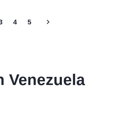
3
4
5
n Venezuela