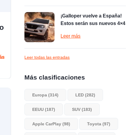
¡Galloper vuelve a España!
Estos serán sus nuevos 4×4
lo
Leer más
ás
Leer todas las entradas
Más clasificaciones
Europa (314)
LED (282)
EEUU (187)
SUV (183)
Apple CarPlay (98)
Toyota (97)