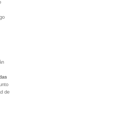
e
rgo
án
das
junto
ad de