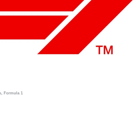
s
,
Formula 1