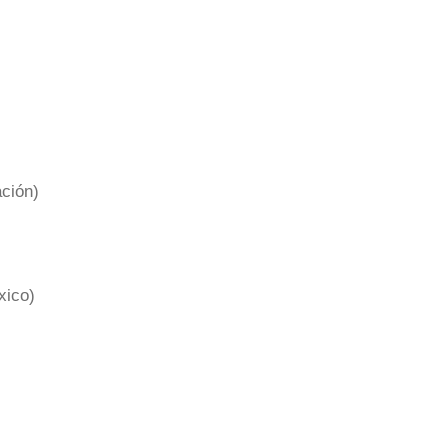
ción)
xico)