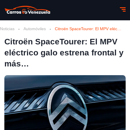
Noticias
-
Automóviles
-
Citroën SpaceTourer: El MPV eléctrico galo estrena frontal y más…
Citroën SpaceTourer: El MPV
eléctrico galo estrena frontal y
más…