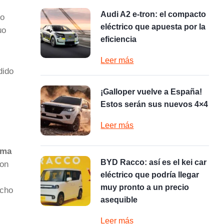
Audi A2 e-tron: el compacto
po
eléctrico que apuesta por la
uo
eficiencia
Leer más
dido
¡Galloper vuelve a España!
Estos serán sus nuevos 4×4
Leer más
rma
BYD Racco: así es el kei car
con
eléctrico que podría llegar
muy pronto a un precio
echo
asequible
Leer más