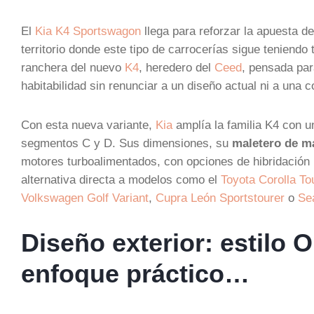
El
Kia K4 Sportswagon
llega para reforzar la apuesta d
territorio donde este tipo de carrocerías sigue teniendo 
ranchera del nuevo
K4
, heredero del
Ceed
, pensada pa
habitabilidad sin renunciar a un diseño actual ni a una 
Con esta nueva variante,
Kia
amplía la familia K4 con u
segmentos C y D. Sus dimensiones, su
maletero de má
motores turboalimentados, con opciones de hibridación l
alternativa directa a modelos como el
Toyota Corolla To
Volkswagen Golf Variant
,
Cupra León Sportstourer
o
Se
Diseño exterior: estilo 
enfoque práctico…