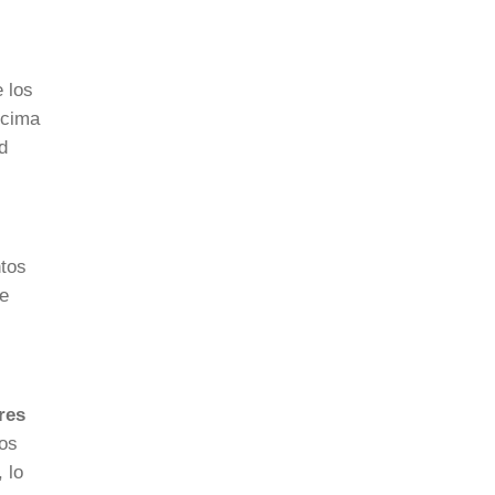
 los
ncima
d
ntos
de
res
tos
 lo