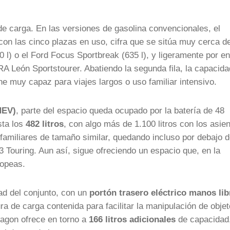
de carga. En las versiones de gasolina convencionales, el
on las cinco plazas en uso, cifra que se sitúa muy cerca de
l) o el Ford Focus Sportbreak (635 l), y ligeramente por e
A León Sportstourer. Abatiendo la segunda fila, la capacida
he muy capaz para viajes largos o uso familiar intensivo.
HEV)
, parte del espacio queda ocupado por la batería de 48
sta los
482 litros
, con algo más de 1.100 litros con los asie
familiares de tamaño similar, quedando incluso por debajo 
ouring. Aun así, sigue ofreciendo un espacio que, en la
ropeas.
dad del conjunto, con un
portón trasero eléctrico manos lib
ra de carga contenida para facilitar la manipulación de obje
wagon ofrece en torno a
166 litros adicionales
de capacidad,