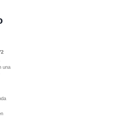
o
72
n una
y
nda
en