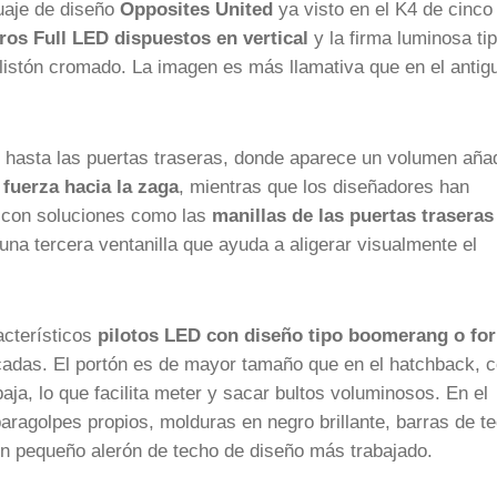
uaje de diseño
Opposites United
ya visto en el K4 de cinco
ros Full LED dispuestos en vertical
y la firma luminosa ti
 listón cromado. La imagen es más llamativa que en el antig
acto hasta las puertas traseras, donde aparece un volumen aña
 fuerza hacia la zaga
, mientras que los diseñadores han
ad con soluciones como las
manillas de las puertas traseras
 una tercera ventanilla que ayuda a aligerar visualmente el
acterísticos
pilotos LED con diseño tipo boomerang o fo
rcadas. El portón es de mayor tamaño que en el hatchback, 
a, lo que facilita meter y sacar bultos voluminosos. En el
ragolpes propios, molduras en negro brillante, barras de t
n pequeño alerón de techo de diseño más trabajado.