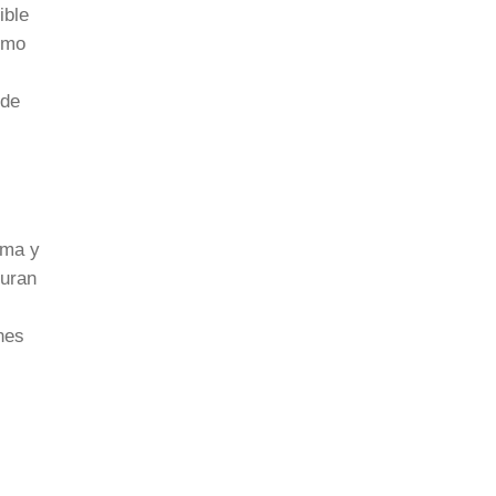
ible
omo
 de
ama y
guran
nes