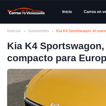
Inicio
Carros en v
Noticias
-
Automóviles
-
Kia K4 Sportswagon, el nuev
Kia K4 Sportswagon, 
compacto para Euro