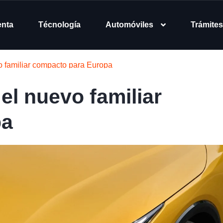
enta
Técnología
Automóviles
Trámites
o familiar compacto para Europa
el nuevo familiar
pa