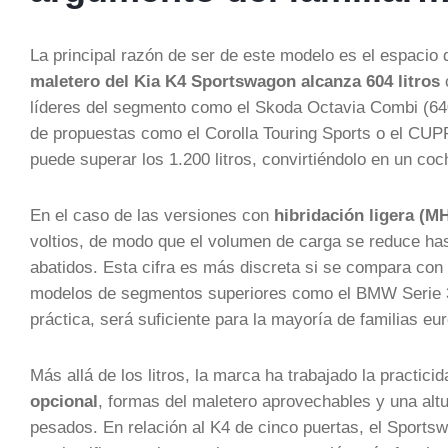
La principal razón de ser de este modelo es el espacio 
maletero del Kia K4 Sportswagon alcanza 604 litros
c
líderes del segmento como el Skoda Octavia Combi (640 
de propuestas como el Corolla Touring Sports o el CUPR
puede superar los 1.200 litros, convirtiéndolo en un coc
En el caso de las versiones con
hibridación ligera (M
voltios, de modo que el volumen de carga se reduce ha
abatidos. Esta cifra es más discreta si se compara con 
modelos de segmentos superiores como el BMW Serie 3 T
práctica, será suficiente para la mayoría de familias eu
Más allá de los litros, la marca ha trabajado la practici
opcional
, formas del maletero aprovechables y una altu
pesados. En relación al K4 de cinco puertas, el Sports