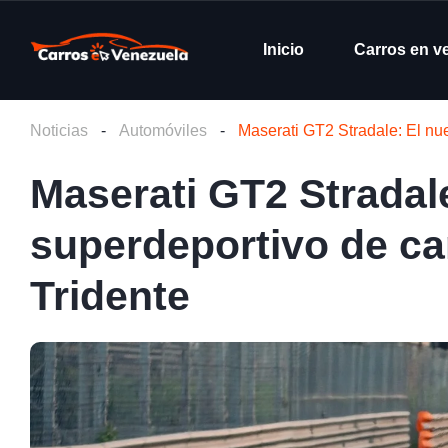
Inicio
Carros en v
Noticias
-
Automóviles
-
Maserati GT2 Stradale: El nue
Maserati GT2 Stradal
superdeportivo de car
Tridente