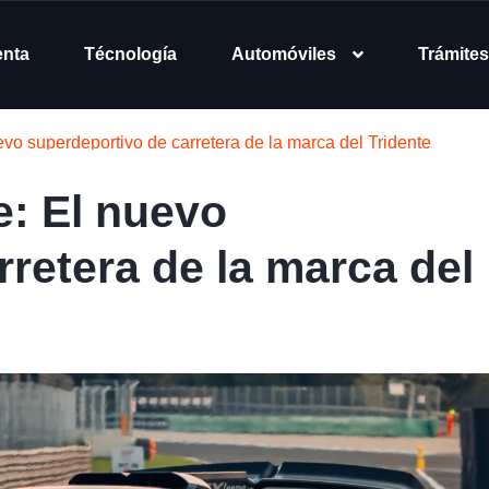
enta
Técnología
Automóviles
Trámites
vo superdeportivo de carretera de la marca del Tridente
e: El nuevo
retera de la marca del