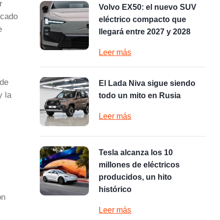
r
Volvo EX50: el nuevo SUV
icado
eléctrico compacto que
e
llegará entre 2027 y 2028
Leer más
 de
El Lada Niva sigue siendo
y la
todo un mito en Rusia
Leer más
…
Tesla alcanza los 10
millones de eléctricos
producidos, un hito
histórico
ón
Leer más