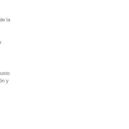
de la
u
gusto
ión y