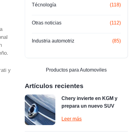
Técnología
(118)
Otras noticias
(112)
la
onal
Industria automotriz
(85)
n
eño.
ati y
Productos para Automoviles
Artículos recientes
Chery invierte en KGM y
prepara un nuevo SUV
Leer más