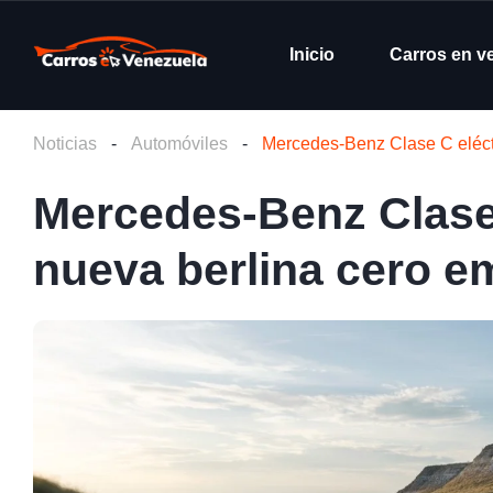
Inicio
Carros en v
Noticias
-
Automóviles
-
Mercedes-Benz Clase C eléctr
Mercedes-Benz Clase C
nueva berlina cero e