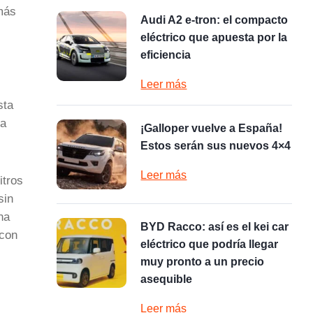
 más
Audi A2 e-tron: el compacto
eléctrico que apuesta por la
eficiencia
Leer más
sta
la
¡Galloper vuelve a España!
Estos serán sus nuevos 4×4
Leer más
itros
sin
na
BYD Racco: así es el kei car
 con
eléctrico que podría llegar
muy pronto a un precio
asequible
Leer más