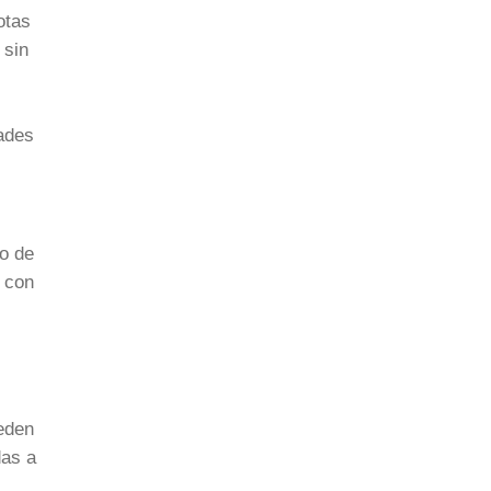
otas
 sin
dades
do de
 con
ueden
das a