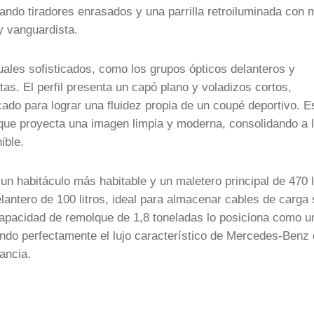
rando tiradores enrasados y una parrilla retroiluminada con
y vanguardista.
suales sofisticados, como los grupos ópticos delanteros y
ntas. El perfil presenta un capó plano y voladizos cortos,
ado para lograr una fluidez propia de un coupé deportivo. E
o que proyecta una imagen limpia y moderna, consolidando a 
ible.
 un habitáculo más habitable y un maletero principal de 470 l
antero de 100 litros, ideal para almacenar cables de carga 
capacidad de remolque de 1,8 toneladas lo posiciona como u
rando perfectamente el lujo característico de Mercedes-Benz
ancia.