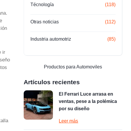
Técnología
(118)
ana.
e
Otras noticias
(112)
ción
Industria automotriz
(85)
 ir
iseño
Productos para Automoviles
ntos
Artículos recientes
El Ferrari Luce arrasa en
ventas, pese a la polémica
por su diseño
alla
Leer más