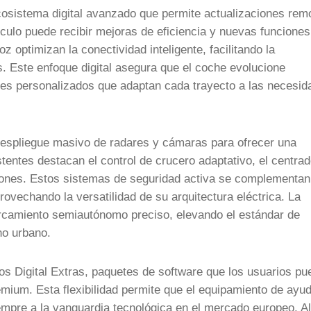
osistema digital avanzado que permite actualizaciones rem
ículo puede recibir mejoras de eficiencia y nuevas funciones
voz optimizan la conectividad inteligente, facilitando la
s. Este enfoque digital asegura que el coche evolucione
iles personalizados que adaptan cada trayecto a las necesi
 despliegue masivo de radares y cámaras para ofrecer una
entes destacan el control de crucero adaptativo, el centra
atones. Estos sistemas de seguridad activa se complementan
vechando la versatilidad de su arquitectura eléctrica. La
arcamiento semiautónomo preciso, elevando el estándar de
no urbano.
s Digital Extras, paquetes de software que los usuarios p
emium. Esta flexibilidad permite que el equipamiento de ayu
empre a la vanguardia tecnológica en el mercado europeo. Al