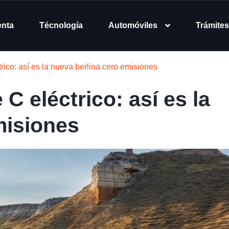
enta
Técnología
Automóviles
Trámites
ico: así es la nueva berlina cero emisiones
 eléctrico: así es la
misiones