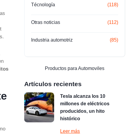
Técnología
(118)
las
Otras noticias
(112)
t
s.
Industria automotriz
(85)
en
Productos para Automoviles
itos
Artículos recientes
te
Tesla alcanza los 10
millones de eléctricos
producidos, un hito
histórico
omo
Leer más