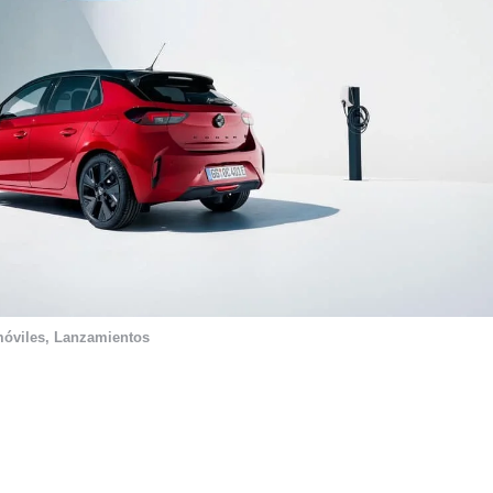
óviles
,
Lanzamientos