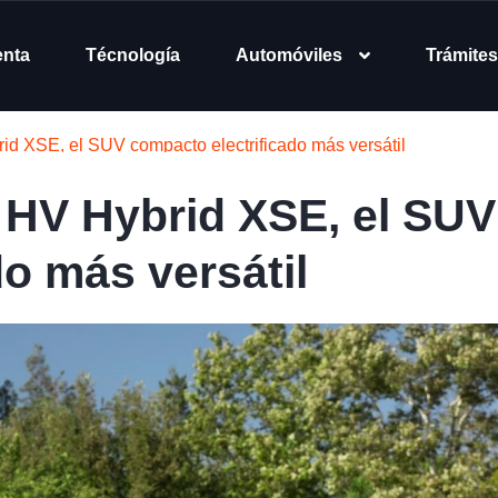
enta
Técnología
Automóviles
Trámites
id XSE, el SUV compacto electrificado más versátil
 HV Hybrid XSE, el SUV
o más versátil