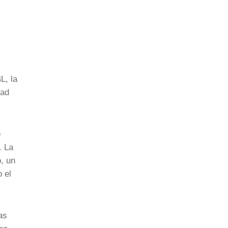
L, la
dad
e
. La
, un
 el
as