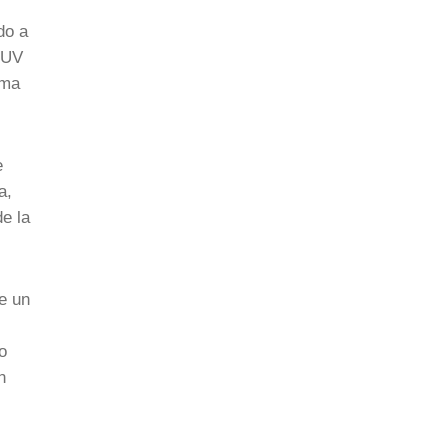
do a
 SUV
ema
e
a,
e la
e un
o
n