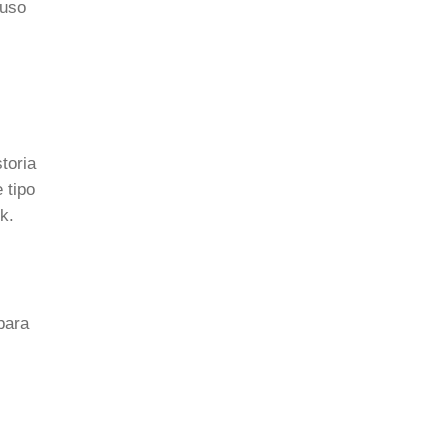
luso
toria
 tipo
k.
para