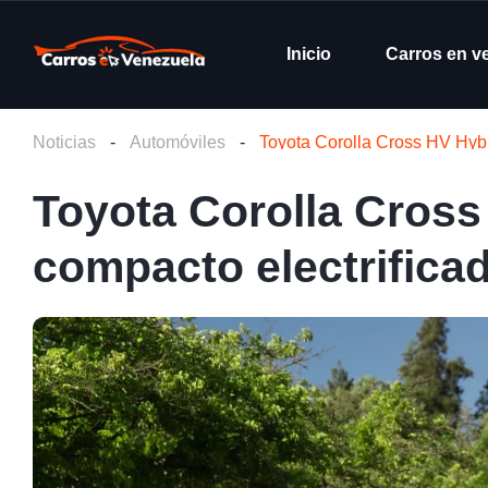
Inicio
Carros en v
Noticias
-
Automóviles
-
Toyota Corolla Cross HV Hybr
Toyota Corolla Cross
compacto electrificad