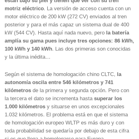
están bajo su piel y tienen que ver con su tren
motriz eléctrico
. La versión de acceso cuenta con un
motor eléctrico de 200 kW (272 CV) enviados al tren
posterior y para el más capaz un sistema dual de 400
kW (544 CV). Hasta aquí nada nuevo, pero
la batería
amplía su gama pues incluye tres opciones: 86 kWh,
100 kWh y 140 kWh
. Las dos primeras son conocidas
y la última inédita…
Según el sistema de homologación chino CLTC,
la
autonomía oscila entre 546 kilómetros y 741
kilómetros
de la primera y segunda opción. Pero con
la tercera el dato se incrementa hasta
superar los
1.000 kilómetros
y situarse en unos excepcionales
1.032 kilómetros. El problema está en que el sistema
de homologación europeo WLTP es más duro y con
toda probabilidad se quedaría por debajo de esta cifra
si es que llega a homologarse para Europa.