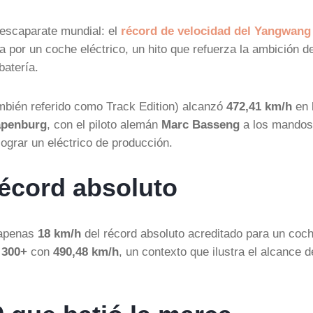
 escaparate mundial: el
récord de velocidad del Yangwang
ha por un coche eléctrico, un hito que refuerza la ambición de
batería.
mbién referido como Track Edition) alcanzó
472,41 km/h
en 
apenburg
, con el piloto alemán
Marc Basseng
a los mandos
lograr un eléctrico de producción.
récord absoluto
 apenas
18 km/h
del récord absoluto acreditado para un coc
 300+
con
490,48 km/h
, un contexto que ilustra el alcance d