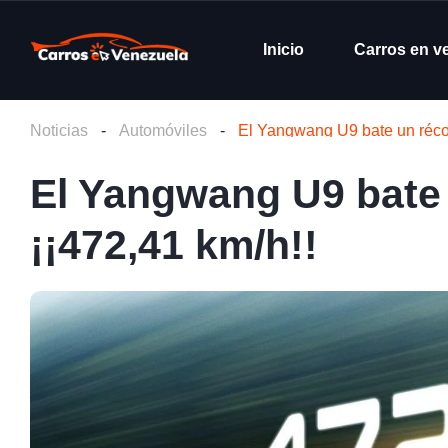
Inicio
Carros en v
Noticias
-
Automóviles
-
El Yangwang U9 bate un récor
El Yangwang U9 bate 
¡¡472,41 km/h!!