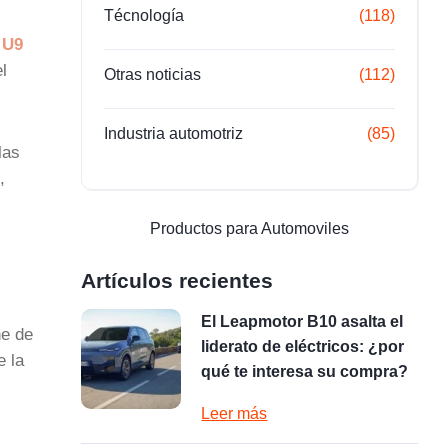
Técnología
(118)
 U9
l
Otras noticias
(112)
Industria automotriz
(85)
las
,
Productos para Automoviles
Artículos recientes
El Leapmotor B10 asalta el
he de
liderato de eléctricos: ¿por
e la
qué te interesa su compra?
Leer más