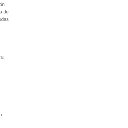
ión
a de
yudas
,
do,
o