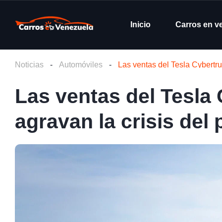
Inicio
Carros en v
Noticias
-
Automóviles
-
Las ventas del Tesla Cybertru
Las ventas del Tesla
agravan la crisis del 