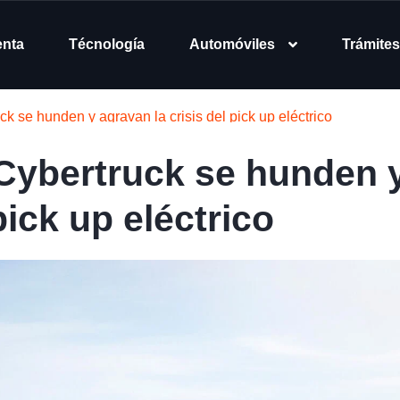
enta
Técnología
Automóviles
Trámites
ck se hunden y agravan la crisis del pick up eléctrico
 Cybertruck se hunden 
pick up eléctrico