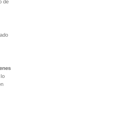
o de
jado
enes
lo
en