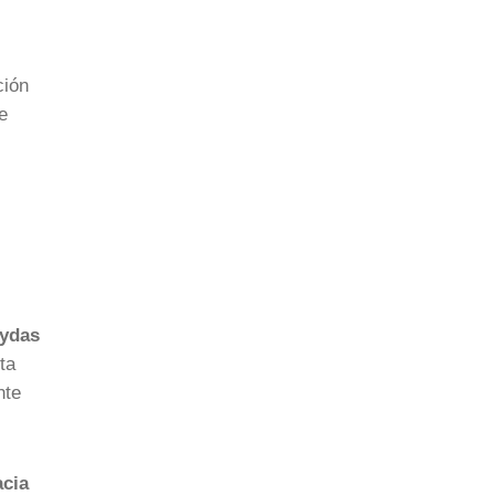
ción
e
aydas
ta
nte
acia