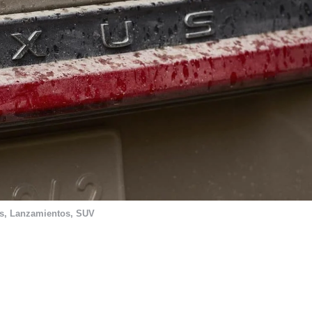
s
,
Lanzamientos
,
SUV