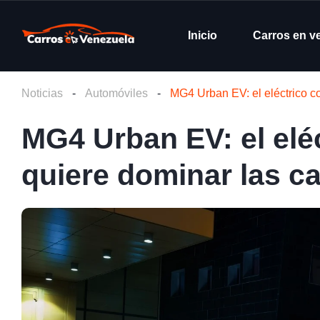
Inicio
Carros en v
Noticias
-
Automóviles
-
MG4 Urban EV: el eléctrico c
MG4 Urban EV: el elé
quiere dominar las c