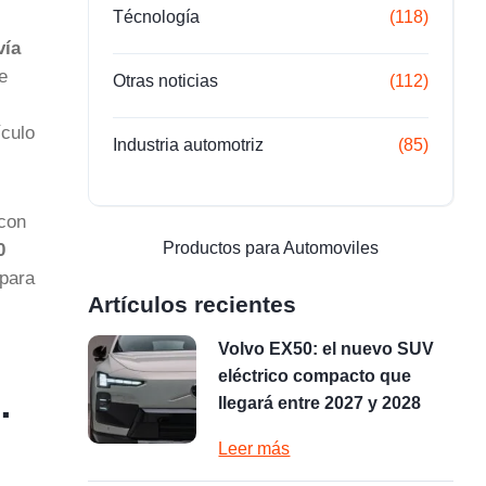
Técnología
(118)
vía
e
Otras noticias
(112)
ículo
Industria automotriz
(85)
 con
Productos para Automoviles
0
 para
Artículos recientes
Volvo EX50: el nuevo SUV
eléctrico compacto que
…
llegará entre 2027 y 2028
Leer más