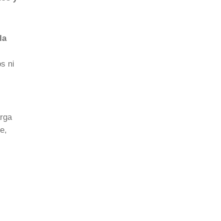
la
s ni
arga
e,