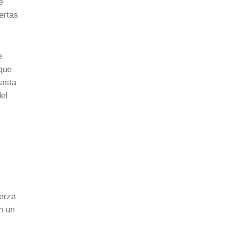
e
ertas
e
 que
hasta
el
uerza
n un