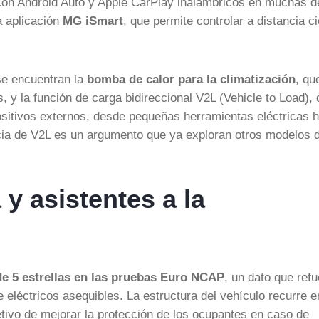
 con Android Auto y Apple CarPlay inalámbricos en muchas d
a aplicación
MG iSmart
, que permite controlar a distancia ci
se encuentran la
bomba de calor para la climatización
, qu
, y la función de carga bidireccional V2L (Vehicle to Load),
spositivos externos, desde pequeñas herramientas eléctricas 
ncia de V2L es un argumento que ya exploran otros modelos d
 y asistentes a la
de 5 estrellas en las pruebas Euro NCAP
, un dato que ref
 eléctricos asequibles. La estructura del vehículo recurre e
jetivo de mejorar la protección de los ocupantes en caso de