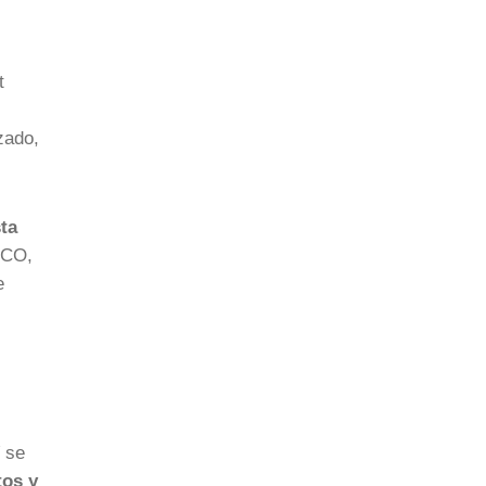
t
zado,
sta
ECO,
e
 se
tos y