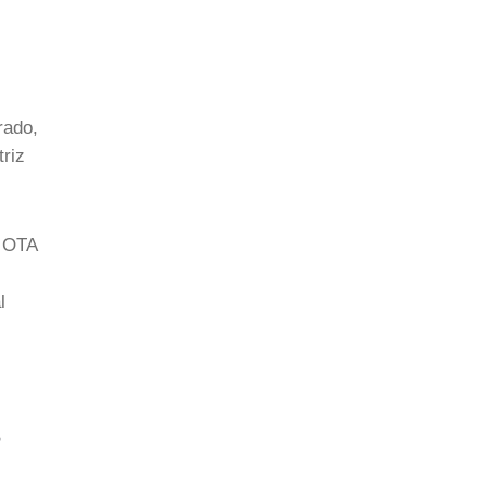
rado,
triz
s OTA
l