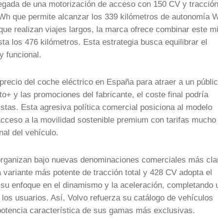
llegada de una motorización de acceso con 150 CV y tracció
 kWh que permite alcanzar los 339 kilómetros de autonomía 
 que realizan viajes largos, la marca ofrece combinar este 
a los 476 kilómetros. Esta estrategia busca equilibrar el
y funcional.
 precio del coche eléctrico en España para atraer a un públi
o+ y las promociones del fabricante, el coste final podría
stas. Esta agresiva política comercial posiciona al modelo
 acceso a la movilidad sostenible premium con tarifas much
nal del vehículo.
reorganizan bajo nuevas denominaciones comerciales más cla
 variante más potente de tracción total y 428 CV adopta el
u enfoque en el dinamismo y la aceleración, completando 
 los usuarios. Así, Volvo refuerza su catálogo de vehículos
potencia característica de sus gamas más exclusivas.