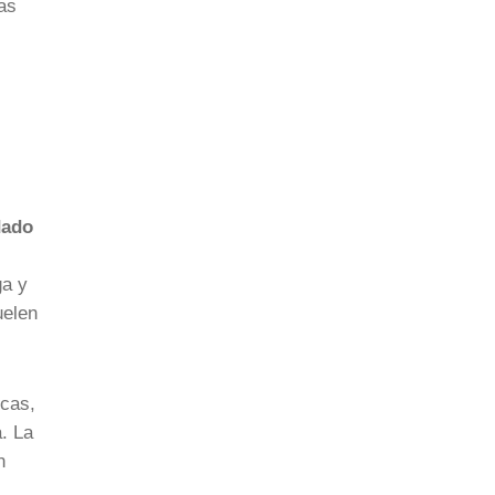
las
dado
ga y
uelen
icas,
. La
n