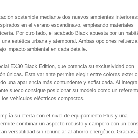
zación sostenible mediante dos nuevos ambientes interiores
 inspirados en el verano escandinavo, empleando materiales
icería. Por otro lado, el acabado Black apuesta por un habit
n una estética urbana y atemporal. Ambas opciones refuerza
o impacto ambiental en cada detalle.
cial EX30 Black Edition, que potencia su exclusividad con
ión únicas. Esta variante permite elegir entre colores exterio
do una apariencia más contundente y sofisticada. Al integra
cante sueco consigue posicionar su modelo como un referent
 los vehículos eléctricos compactos.
plía su oferta con el nivel de equipamiento Plus y una
 permite combinar un aspecto robusto y campero con un co
n versatilidad sin renunciar al ahorro energético. Gracias 