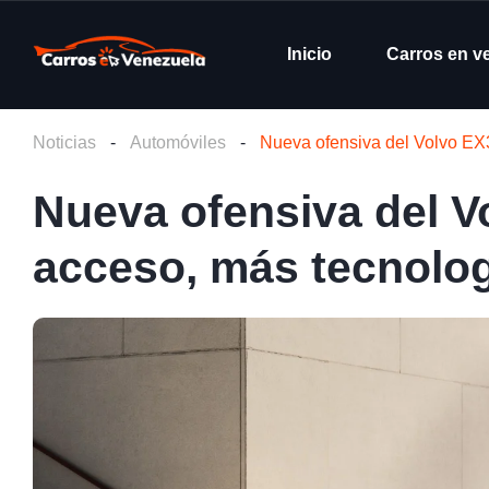
Inicio
Carros en v
Noticias
-
Automóviles
-
Nueva ofensiva del Volvo EX3
Nueva ofensiva del V
acceso, más tecnolog