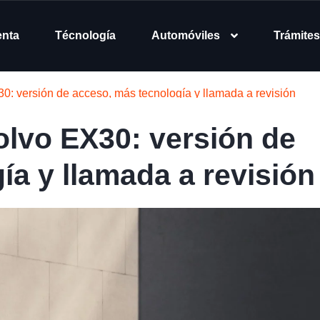
enta
Técnología
Automóviles
Trámites
0: versión de acceso, más tecnología y llamada a revisión
olvo EX30: versión de
ía y llamada a revisión