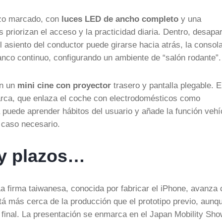
razo marcado, con
luces LED de ancho completo
y una
 priorizan el acceso y la practicidad diaria. Dentro, desapa
 El asiento del conductor puede girarse hacia atrás, la consol
anco continuo, configurando un ambiente de “salón rodante”.
en un
mini cine con proyector
trasero y pantalla plegable. E
arca, que enlaza el coche con electrodomésticos como
a puede aprender hábitos del usuario y añade la función vehí
 caso necesario.
 y plazos…
a firma taiwanesa, conocida por fabricar el iPhone, avanza
tá más cerca de la producción que el prototipo previo, aunq
o final. La presentación se enmarca en el Japan Mobility Sh