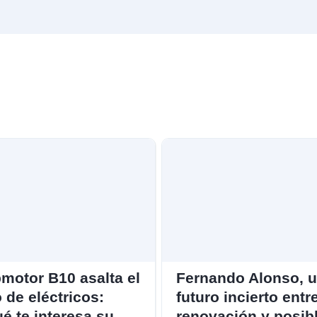
motor B10 asalta el
Fernando Alonso, 
o de eléctricos:
futuro incierto entr
é te interesa su
renovación y posib