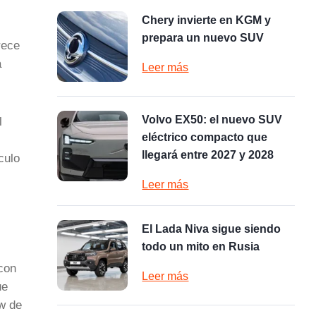
Chery invierte en KGM y
prepara un nuevo SUV
rece
a
Leer más
Volvo EX50: el nuevo SUV
l
eléctrico compacto que
llegará entre 2027 y 2028
culo
Leer más
El Lada Niva sigue siendo
todo un mito en Rusia
 con
Leer más
ue
ow de