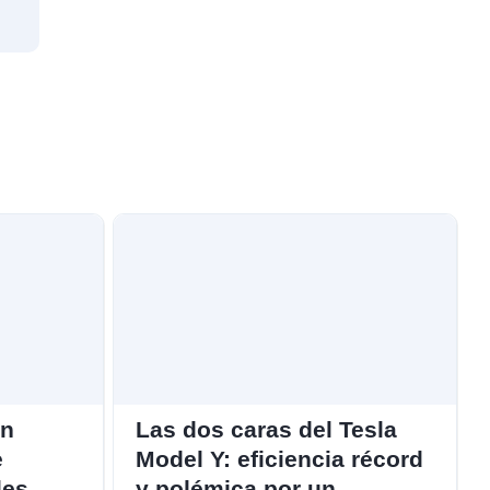
un
Las dos caras del Tesla
e
Model Y: eficiencia récord
les
y polémica por un