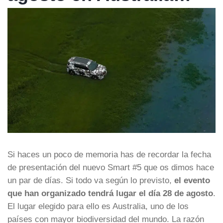
Si haces un poco de memoria has de recordar la fecha
de presentación del nuevo Smart #5 que os dimos hace
un par de días. Si todo va según lo previsto,
el evento
que han organizado tendrá lugar el día 28 de agosto
.
El lugar elegido para ello es Australia, uno de los
países con mayor biodiversidad del mundo. La razón